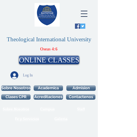
Theological International University
Oseas 4:6
ONLINE CLASSES
Log In
Sobre Nosotros
Academica
Admision
Clases CPR
Acreditaciones
Contactenos
Sobre Nosotros
Campus
Staff
Fe y Servicios
Galeria