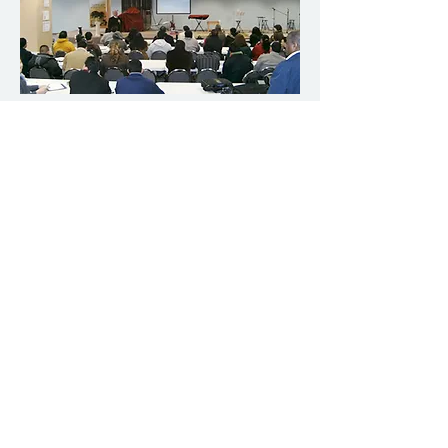
En un afán permanente de operar con el
respaldo de todas las
autoridades,
Theological International
University
gestionó con la institución que
rige la
educación
en el estado de Carolina
del Norte, que es la Universidad del Norte
de Carolina.
Nuestros
títulos y planes de estudio
han
sido revisados por dicha autoridad
competente, dando el visto bueno para el
funcionamiento educativo teológico.
social@tiuusa.org
1800 N Roxboro St, Durham NC, United States, 27701
(919) 672-4105
©2023
by Theological International University.