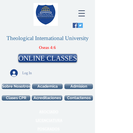
Theological International University
Oseas 4:6
ONLINE CLASSES
Log In
Sobre Nosotros
Academica
Admision
Clases CPR
Acreditaciones
Contactenos
ASOCIADO
LICENCIATURA
POSGRADOS