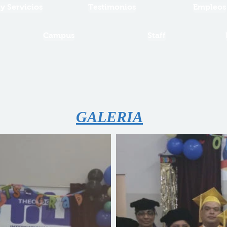
 y Servicios
Testimonios
Empleos
Campus
Staff
GALERIA