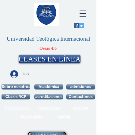
Universidad Teológica Internacional
Oseas 4:6
CLASES EN LÍNEA
Iniciar sesión
Sobre nosotros
Académica
admisiones
Clases RCP
acreditaciones
Contáctenos
Sobre nosotros
Instalaciones
Personal
Fe y servicio
Galería
Registre sus servicios