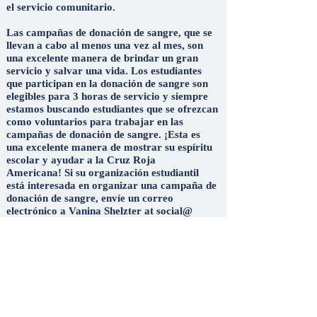
el servicio comunitario.
Las campañas de donación de sangre, que se
llevan a cabo al menos una vez al mes, son
una excelente manera de brindar un gran
servicio y salvar una vida. Los estudiantes
que participan en la donación de sangre son
elegibles para 3 horas de servicio y siempre
estamos buscando estudiantes que se ofrezcan
como voluntarios para trabajar en las
campañas de donación de sangre. ¡Esta es
una excelente manera de mostrar su espíritu
escolar y ayudar a la Cruz Roja
Americana! Si su organización estudiantil
está interesada en organizar una campaña de
donación de sangre, envíe un correo
electrónico a Vanina Shelzter at social@
tiuusa.org
Holiday Helper, que se lleva a cabo cada
noviembre y diciembre, brinda a los
estudiantes, profesores y personal de TIU la
oportunidad de ayudar a los miembros de la
comunidad mediante la donación de obsequios
a agencias comunitarias designadas como