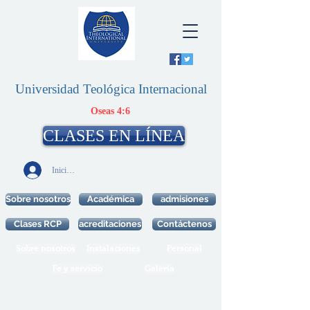
Universidad Teológica Internacional
Oseas 4:6
CLASES EN LÍNEA
Iniciar sesión
Sobre nosotros
Académica
admisiones
Clases RCP
acreditaciones
Contáctenos
Sobre nosotros
Instalaciones
Personal
Fe y servicio
Galería