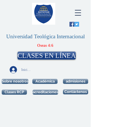
Universidad Teológica Internacional
Oseas 4:6
CLASES EN LÍNEA
Iniciar sesión
Sobre nosotros
Académica
admisiones
Contáctenos
Clases RCP
acreditaciones