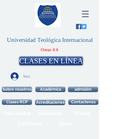
Universidad Teológica Internacional
Oseas 4:6
CLASES EN LÍNEA
Iniciar sesión
Sobre nosotros
Académica
admisión
Clases RCP
Contactenos
Acreditaciones
Sobre nosotros
Instalaciones
Personal
Fe y Servicios
Galeria