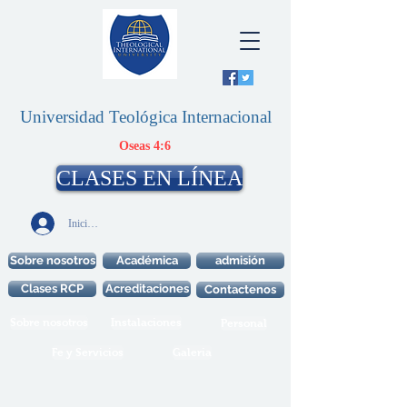
Universidad Teológica Internacional
Oseas 4:6
CLASES EN LÍNEA
Iniciar sesión
Sobre nosotros
Académica
admisión
Clases RCP
Acreditaciones
Contactenos
Sobre nosotros
Instalaciones
Personal
Fe y Servicios
Galeria