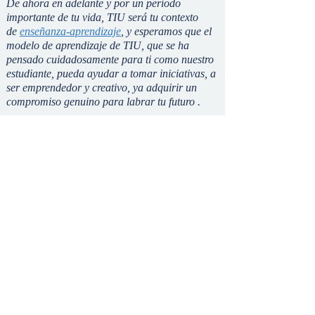
De ahora en adelante y por un período
importante de tu vida, TIU será tu contexto
de
enseñanza-aprendizaje
,
y esperamos que el
modelo de aprendizaje de TIU, que se ha
pensado cuidadosamente para ti como nuestro
estudiante, pueda ayudar a tomar iniciativas, a
ser emprendedor y creativo, ya adquirir un
compromiso genuino para labrar tu futuro .
Esperamos que tu experiencia en TIU sea rica
y gratificante tanto con los compañeros de
curso como con los profesores, expertos y
líderes, y con una comunidad académica que
cuenta con experiencias diversas y que procede
de una variedad de culturas. Esto será una
oportunidad para abrir horizontes y explorar
nuevos modos de pensar.
Esperamos que en este reto hagas amigos y
disfrutes de tu participación en
TIU.
Espero que en TIU puedas encontrar una
universidad que te pueda acompañar a lo largo