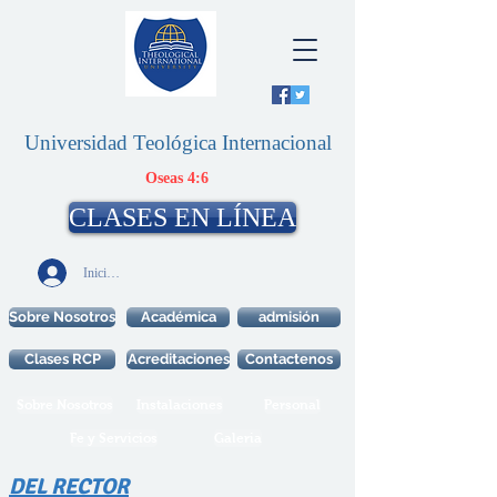
Universidad Teológica Internacional
Oseas 4:6
CLASES EN LÍNEA
Iniciar sesión
Sobre Nosotros
Académica
admisión
Clases RCP
Acreditaciones
Contactenos
Sobre Nosotros
Instalaciones
Personal
Fe y Servicios
Galeria
DEL RECTOR