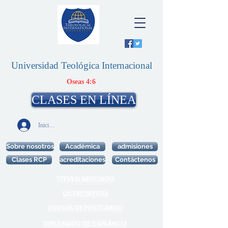
Universidad Teológica Internacional
Oseas 4:6
CLASES EN LÍNEA
Iniciar sesión
Sobre nosotros
Académica
admisiones
Clases RCP
acreditaciones
Contáctenos
TÍTULO ASOCIADO
LICENCIATURA
CURSOS DE POSTGRADO
DIPLOMADO DE CAPLANCIA