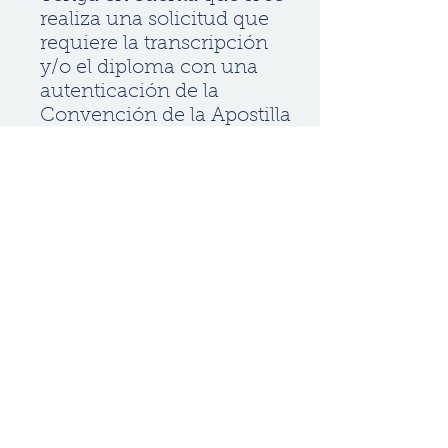
realiza una solicitud que
requiere la transcripción
y/o el diploma con una
autenticación de la
Convención de la Apostilla
de la Haya y se envía fuera
de los EE. UU., se aplicó
una tarifa internacional de
$100 por documento.
Para evitar demoras, si su
solicitud se realiza desde
fuera de los EE. UU.,
agregue su carrito el
producto correcto que
incluye el documento más
nuestra tarifa de envío
internacional al procesar la