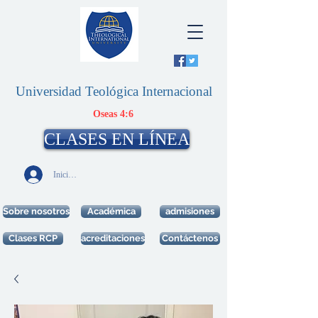
Universidad Teológica Internacional
Oseas 4:6
CLASES EN LÍNEA
Iniciar sesión
Sobre nosotros
Académica
admisiones
Clases RCP
acreditaciones
Contáctenos