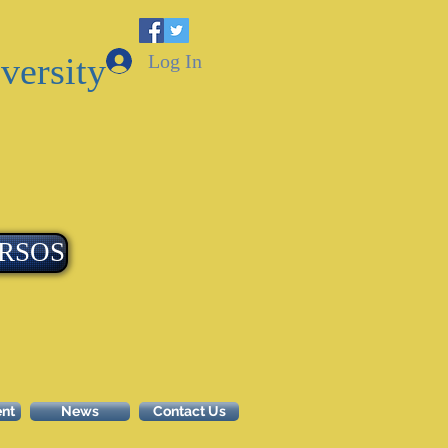
Log In
versity
RSOS
ent
News
Contact Us