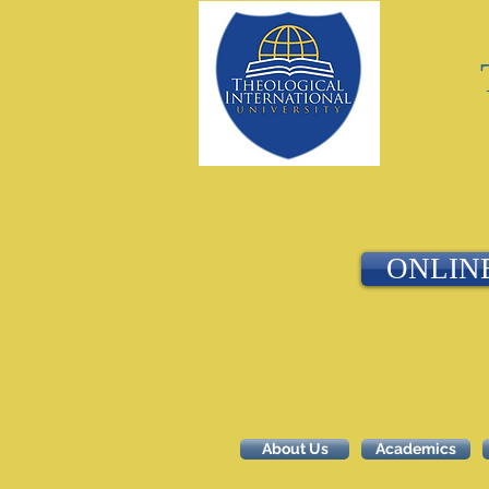
ONLIN
About Us
Academics