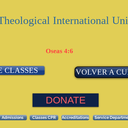
Theological International Uni
Oseas 4:6
E CLASSES
VOLVER A CU
DONATE
Admissions
Classes CPR
Accreditations
Service Departm