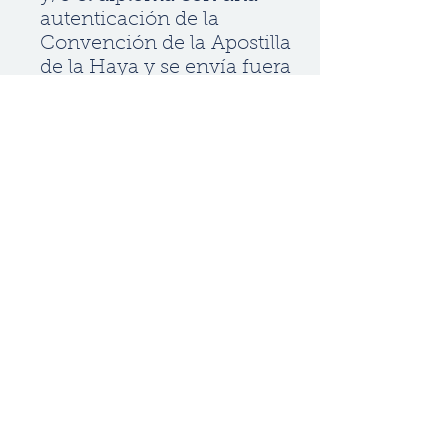
autenticación de la
Convención de la Apostilla
de la Haya y se envía fuera
de los EE. UU., se aplicó
una tarifa internacional de
$100 por documento.
Para evitar demoras, si su
solicitud se realiza desde
fuera de los EE. UU.,
agregue su carrito el
producto correcto que
incluye el documento más
nuestra tarifa de envío
internacional al procesar la
solicitud.