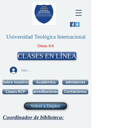
Universidad Teológica Internacional
Oseas 4:6
CLASES EN LÍNEA
Iniciar sesión
Sobre nosotros
Académica
admisiones
Clases RCP
acreditaciones
Contáctenos
Volver a Empleo
Coordinador de biblioteca: