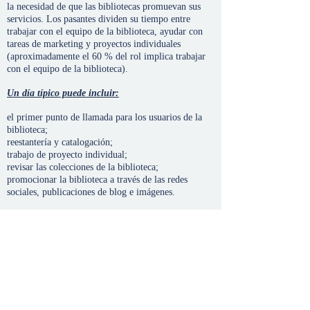
la necesidad de que las bibliotecas promuevan sus
servicios. Los pasantes dividen su tiempo entre
trabajar con el equipo de la biblioteca, ayudar con
tareas de marketing y proyectos individuales
(aproximadamente el 60 % del rol implica trabajar
con el equipo de la biblioteca).
Un día típico puede incluir:
el primer punto de llamada para los usuarios de la
biblioteca;
reestantería y catalogación;
trabajo de proyecto individual;
revisar las colecciones de la biblioteca;
promocionar la biblioteca a través de las redes
sociales, publicaciones de blog e imágenes.
Beneficios:
Desarrollo de nuevas habilidades y formación de
alto nivel.
Red de contactos con otros líderes y ministros del
área
50% de descuento en matrícula y cuota para
estudios de diplomado, asociado o grado
Obtenga una experiencia invaluable y un nivel