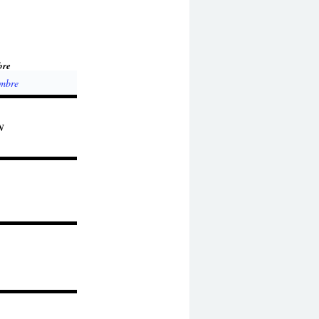
bre
N