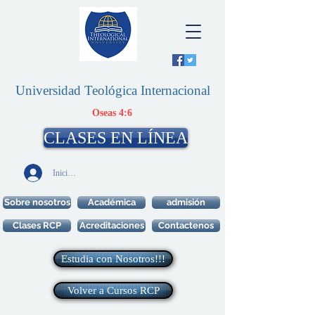
Universidad Teológica Internacional
Oseas 4:6
CLASES EN LÍNEA
Iniciar sesión
Sobre nosotros
Académica
admisión
Clases RCP
Acreditaciones
Contactenos
Estudia con Nosotros!!!
Volver a Cursos RCP