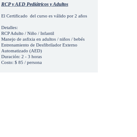
RCP y AED Pediátricos y Adultos
El Certificado del curso es válido por 2 años
Detalles:
RCP Adulto / Niño / Infantil
Manejo de asfixia en adultos / niños / bebés
Entrenamiento de Desfibrilador Externo
Automatizado (AED)
Duración: 2 - 3 horas
Costo: $ 85 / persona
registrarse
social@tiuusa.org
1800 N Roxboro St, Durham NC, Estados Unidos,
27701
(919) 672-4105