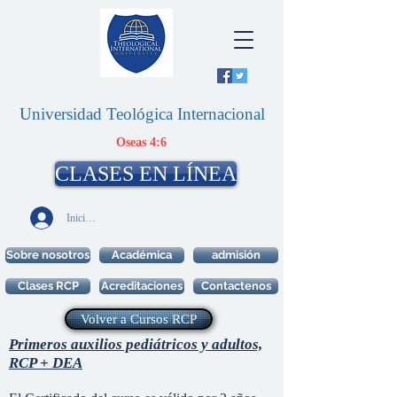
Universidad Teológica Internacional
Oseas 4:6
CLASES EN LÍNEA
Iniciar sesión
Sobre nosotros
Académica
admisión
Clases RCP
Acreditaciones
Contactenos
Volver a Cursos RCP
Primeros auxilios pediátricos y adultos,
RCP + DEA