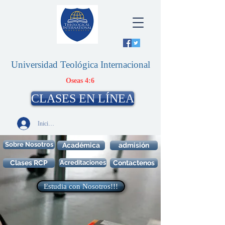
Universidad Teológica Internacional
Oseas 4:6
CLASES EN LÍNEA
Iniciar sesión
Sobre Nosotros
Académica
admisión
Clases RCP
Acreditaciones
Contactenos
Estudia con Nosotros!!!